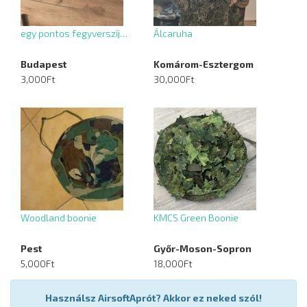
egy pontos fegyverszíj…
Álcaruha
Budapest
Komárom-Esztergom
3,000Ft
30,000Ft
Woodland boonie
KMCS Green Boonie
Pest
Győr-Moson-Sopron
5,000Ft
18,000Ft
Használsz AirsoftAprót? Akkor ez neked szól!