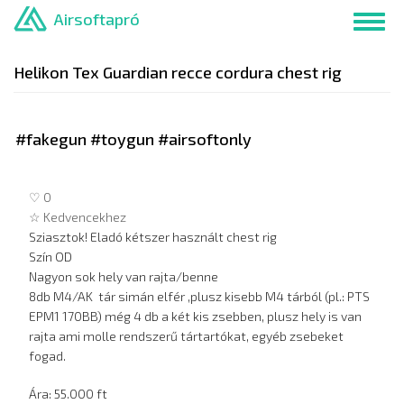
Ugrás
Airsoftapró
Toggl
a
navig
tartalomra
Helikon Tex Guardian recce cordura chest rig
#fakegun #toygun #airsoftonly
♡ 0
☆ Kedvencekhez
Sziasztok! Eladó kétszer használt chest rig
Szín OD
Nagyon sok hely van rajta/benne
8db M4/AK tár simán elfér ,plusz kisebb M4 tárból (pl.: PTS
EPM1 170BB) még 4 db a két kis zsebben, plusz hely is van
rajta ami molle rendszerű tártartókat, egyéb zsebeket
fogad.
Ára: 55.000 ft