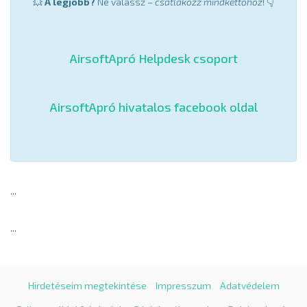
💥
A legjobb?
Ne válassz –
csatlakozz mindkettőhöz
! 👇
AirsoftApró Helpdesk csoport
AirsoftApró hivatalos facebook oldal
...
...
Hirdetéseim megtekintése
Impresszum
Adatvédelem