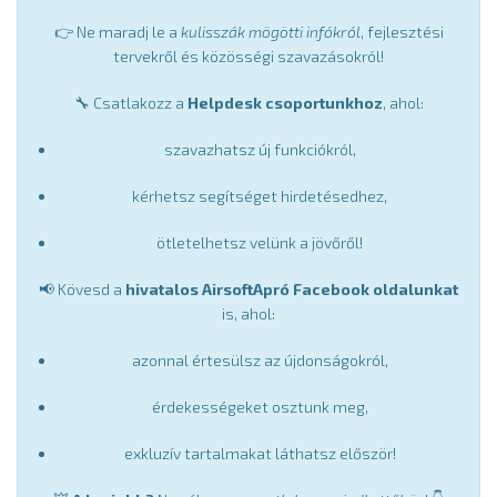
👉 Ne maradj le a
kulisszák mögötti infókról
, fejlesztési
tervekről és közösségi szavazásokról!
🔧 Csatlakozz a
Helpdesk csoportunkhoz
, ahol:
szavazhatsz új funkciókról,
kérhetsz segítséget hirdetésedhez,
ötletelhetsz velünk a jövőről!
📢 Kövesd a
hivatalos AirsoftApró Facebook oldalunkat
is, ahol:
azonnal értesülsz az újdonságokról,
érdekességeket osztunk meg,
exkluzív tartalmakat láthatsz először!