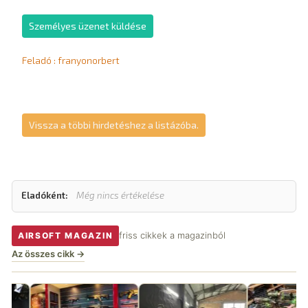
Személyes üzenet küldése
Feladó : franyonorbert
Vissza a többi hirdetéshez a listázóba.
Eladóként:
Még nincs értékelése
friss cikkek a magazinból
AIRSOFT MAGAZIN
Az összes cikk →
Wo
ve