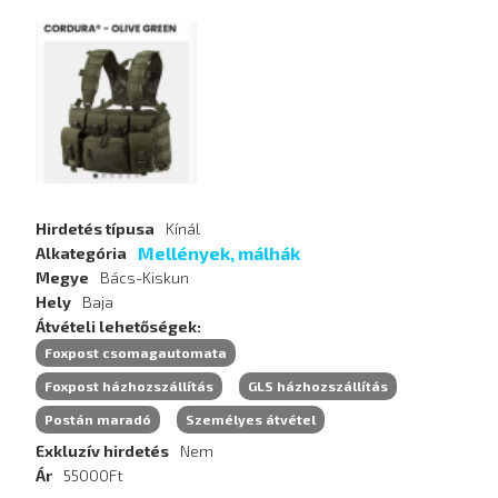
Hirdetés
képei
Hirdetés típusa
Kínál
Mellények, málhák
Alkategória
Megye
Bács-Kiskun
Hely
Baja
Átvételi lehetőségek
Foxpost csomagautomata
Foxpost házhozszállítás
GLS házhozszállítás
Postán maradó
Személyes átvétel
Exkluzív hirdetés
Nem
Ár
55000Ft