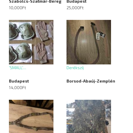
Szabolcs-Szatmár-Bereg
Budapest
10,000Ft
25,000Ft
'SMALL'…
Derékszíj
Budapest
Borsod-Abaúj-Zemplén
14,000Ft