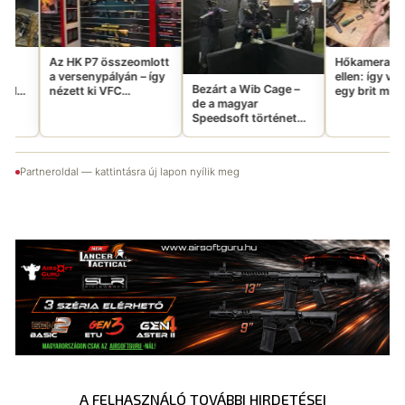
Wi
P7 összeomlott
Hőkamera és éjjellátó
nypályán – így
ellen: így vernek át
Bezárt a Wib Cage –
ki VFC
egy brit milsimet
de a magyar
túj
terepkrafttal
Speedsoft történet
párosa élesben
még csak most
kezdődik
Partneroldal — kattintásra új lapon nyílik meg
A FELHASZNÁLÓ TOVÁBBI HIRDETÉSEI