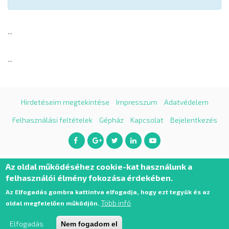
...
...
Hirdetéseim megtekintése
Impresszum
Adatvédelem
Felhasználási feltételek
Gépház
Kapcsolat
Bejelentkezés
Az oldal működéséhez cookie-kat használunk a
felhasználói élmény fokozása érdekében.
Az Elfogadás gombra kattintva elfogadja, hogy ezt tegyük és az
Több infó
oldal megfelelően működjön.
Airsoftapro 2026. Minden jog fenntartva.
Elfogadás
Nem fogadom el
Az oldalt készítette a
Pixelfox.