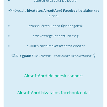
ötletelhetsz velünk a jövőről!
📢 Kövesd a
hivatalos AirsoftApró Facebook oldalunkat
is, ahol:
azonnal értesülsz az újdonságokról,
érdekességeket osztunk meg,
exkluzív tartalmakat láthatsz először!
💥
A legjobb?
Ne válassz –
csatlakozz mindkettőhöz
! 👇
AirsoftApró Helpdesk csoport
AirsoftApró hivatalos facebook oldal