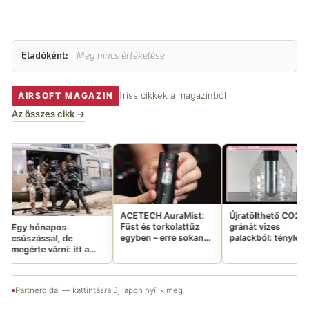
Eladóként:
Még nincs értékelése
friss cikkek a magazinból
AIRSOFT MAGAZIN
Az összes cikk →
Mayo Gan
266 000 fo
luxusbuild 
ingyen elv
ACETECH AuraMist:
Újratölthető CO2
Füst és torkolattűz
gránát vizes
egyben – erre sokan
palackból: tényleg
vártatok
ennyire jó ötlet?
tt a
cy
movie-
Partneroldal — kattintásra új lapon nyílik meg