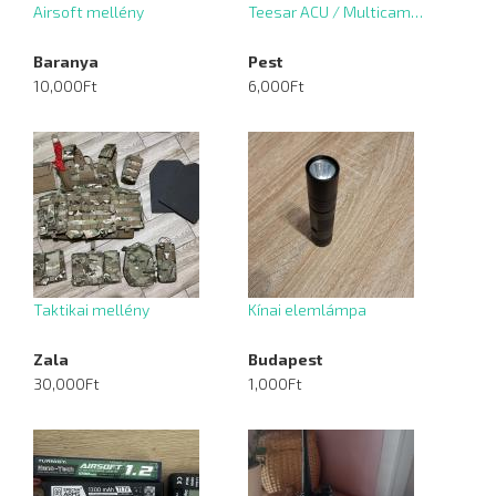
Airsoft mellény
Teesar ACU / Multicam…
Baranya
Pest
10,000Ft
6,000Ft
Taktikai mellény
Kínai elemlámpa
Zala
Budapest
30,000Ft
1,000Ft