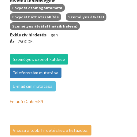
Átvételi lehetőségek
Foxpost csomagautomata
Foxpost házhozszállítás
Személyes átvétel
Személyes átvétel (másik helyen)
Exkluzív hirdetés
Igen
Ár
25000Ft
Személyes üzenet küldése
Telefonszám mutatása
E-mail cím mutatása
Feladó : Gaben89
Vissza a többi hirdetéshez a listázóba.