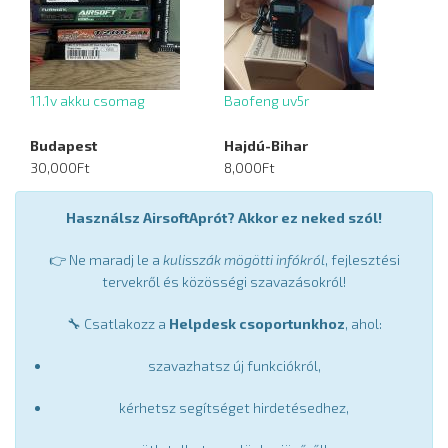
11.1v akku csomag
Baofeng uv5r
Budapest
Hajdú-Bihar
30,000Ft
8,000Ft
Használsz AirsoftAprót? Akkor ez neked szól!
👉 Ne maradj le a
kulisszák mögötti infókról
, fejlesztési
tervekről és közösségi szavazásokról!
🔧 Csatlakozz a
Helpdesk csoportunkhoz
, ahol:
szavazhatsz új funkciókról,
kérhetsz segítséget hirdetésedhez,