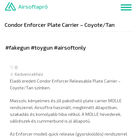
Ugrás
Airsoftapró
Toggl
a
navig
tartalomra
Condor Enforcer Plate Carrier – Coyote/Tan
#fakegun #toygun #airsoftonly
♡ 0
☆ Kedvencekhez
Eladó eredeti Condor Enforcer Releasable Plate Carrier –
Coyote/Tan színben.
Masszív, kényelmes és jól pakolható plate carrier MOLLE
rendszerrel. Airsoftra használt, megkímélt állapotban,
szakadás és komolyabb hiba nélkül. A MOLLE hevederek,
vállrészek és cummerbund is jó állapotú.
Az Enforcer modell quick release (gyorskioldós) rendszerrel