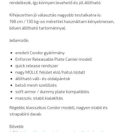
rendelkezik, így könnyen levehető és jól állítható.
Kifejezetten jó választás nagyobb testalkatra is:
198 cm / 130 kg-os mérettel használtam kényelmesen,
bőven állítható tartománnyal.
Jellemzők:
eredeti Condor gyártmány
Enforcer Releasable Plate Carrier modell
quick release rendszer
nagy MOLLE felület elöl/hátul/oldalt
állítható váll- és oldalpántok
belső mesh szellőzés
soft armor / dummy plate kompatibilis
masszív, stabil kialakítás
Régebbi, klasszikus Condor modell, nagyon stabil és
strapabíró darab.
Bővebb