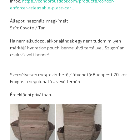
infók:
https://condoroutdoor.com/products/condor-
enforcer-releasable-plate-car…
Állapot: használt, megkímélt
Szín: Coyote / Tan
Ha nem alkudozol akkor ajándék egy nem tudom milyen
márkájú hydration pouch, benne lévő tartállyal. Szigorúan
csak víz volt benne!
Személyesen megtekinthető / átvehető: Budapest 20. ker.
Foxpost megoldható a vevő terhére.
Érdeklődni privátban.
Hirdetés
képei