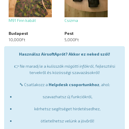
M91 Finn kabát
Csizma
Budapest
Pest
10,000Ft
5,000Ft
Használsz AirsoftAprót? Akkor ez neked szól!
👉 Ne maradj le a
kulisszák mögötti infókról
, fejlesztési
tervekről és közösségi szavazásokról!
🔧 Csatlakozz a
Helpdesk csoportunkhoz
, ahol:
szavazhatsz új funkciókról,
kérhetsz segítséget hirdetésedhez,
ötletelhetsz velünk a jövőről!