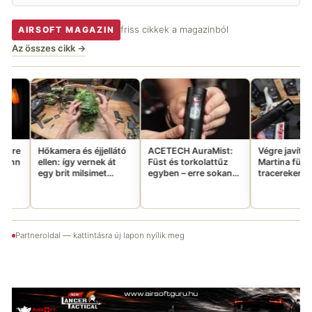
friss cikkek a magazinból
AIRSOFT MAGAZIN
Az összes cikk →
Eg
cs
me
Da
le
ja
a és éjjellátó
ACETECH AuraMist:
Végre javítottak a
így vernek át
Füst és torkolattűz
Martina füst-
t milsimet
egyben – erre sokan
tracereken – megvan
afttal
vártatok
az ígért csavaros
megoldás?
Partneroldal — kattintásra új lapon nyílik meg