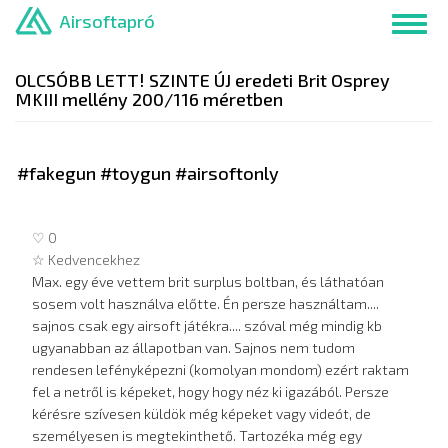
Ugrás
Airsoftapró
Toggl
a
navig
tartalomra
OLCSÓBB LETT! SZINTE ÚJ eredeti Brit Osprey
MKIII mellény 200/116 méretben
#fakegun #toygun #airsoftonly
♡ 0
☆ Kedvencekhez
Max. egy éve vettem brit surplus boltban, és láthatóan
sosem volt használva előtte. Én persze használtam....
sajnos csak egy airsoft játékra.... szóval még mindig kb
ugyanabban az állapotban van. Sajnos nem tudom
rendesen lefényképezni (komolyan mondom) ezért raktam
fel a netről is képeket, hogy hogy néz ki igazából. Persze
kérésre szívesen küldök még képeket vagy videót, de
személyesen is megtekinthető. Tartozéka még egy