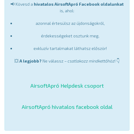
📢 Kövesd a
hivatalos AirsoftApró Facebook oldalunkat
is, ahol:
azonnal értesülsz az újdonságokról,
érdekességeket osztunk meg,
exkluzív tartalmakat láthatsz először!
💥
A legjobb?
Ne válassz –
csatlakozz mindkettőhöz
! 👇
AirsoftApró Helpdesk csoport
AirsoftApró hivatalos facebook oldal