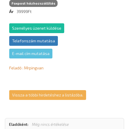
Foxpost házhozszállítás
Ár
39999Ft
Személyes üzenet küldése
Telefonszám mutatása
E-mail cím mutatása
Feladó : Mrpingvan
Vissza a többi hirdetéshez a listázóba.
Eladóként:
Még nincs értékelése