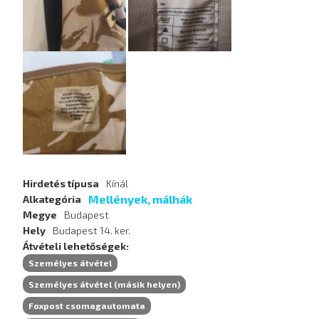
Hirdetés típusa
Kínál
Mellények, málhák
Alkategória
Megye
Budapest
Hely
Budapest 14. ker.
Átvételi lehetőségek
Személyes átvétel
Személyes átvétel (másik helyen)
Foxpost csomagautomata