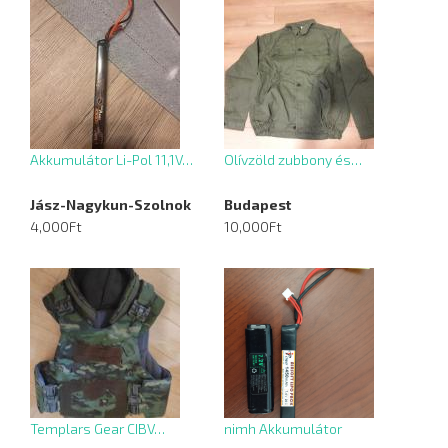
Akkumulátor Li-Pol 11,1V…
Olívzöld zubbony és…
Jász-Nagykun-Szolnok
Budapest
4,000Ft
10,000Ft
Templars Gear CIBV…
nimh Akkumulátor