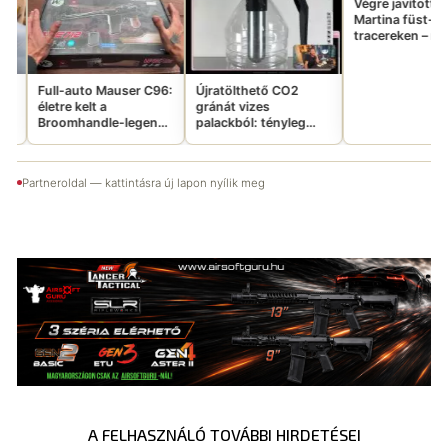
G36-b
szörny
Engine
konver
 Mauser C96:
Újratölthető CO2
Végre javítottak a
a
gránát vizes
Martina füst-
le-legenda
palackból: tényleg
tracereken – megvan
lben
ennyire jó ötlet?
az ígért csavaros
megoldás?
Partneroldal — kattintásra új lapon nyílik meg
A FELHASZNÁLÓ TOVÁBBI HIRDETÉSEI