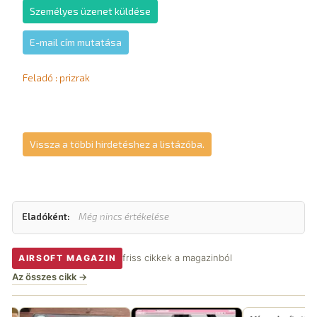
Személyes üzenet küldése
E-mail cím mutatása
Feladó : prizrak
Vissza a többi hirdetéshez a listázóba.
Eladóként:
Még nincs értékelése
friss cikkek a magazinból
AIRSOFT MAGAZIN
Az összes cikk →