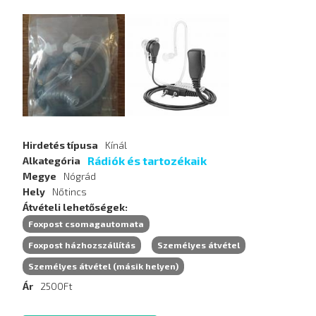
Hirdetés
képei
Hirdetés típusa
Kínál
Rádiók és tartozékaik
Alkategória
Megye
Nógrád
Hely
Nőtincs
Átvételi lehetőségek
Foxpost csomagautomata
Foxpost házhozszállítás
Személyes átvétel
Személyes átvétel (másik helyen)
Ár
2500Ft