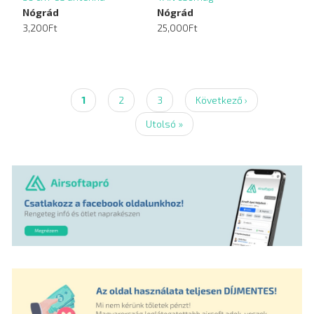
Nógrád
Nógrád
3,200Ft
25,000Ft
Jelenlegi
1
Page
2
Page
3
Következő
Következő ›
Oldalszámozás
oldal
oldal
Utolsó
Utolsó »
oldal