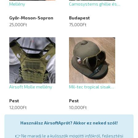
Mellény
Camosystems ghillie és…
Győr-Moson-Sopron
Budapest
25,000Ft
75,000Ft
Airsoft Molle mellény
Mil-tec tropical sisak…
Pest
Pest
12,000Ft
10,000Ft
Használsz AirsoftAprót? Akkor ez neked szól!
👉 Ne maradj le a
kulisszák mögötti infókról
, fejlesztési