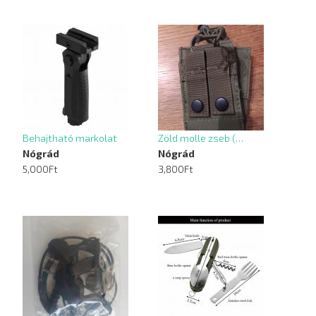
Behajtható markolat
Zöld molle zseb (…
Nógrád
Nógrád
5,000Ft
3,800Ft