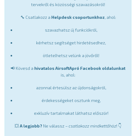
tervekről és közösségi szavazásokról!
🔧 Csatlakozz a
Helpdesk csoportunkhoz
, ahol:
szavazhatsz új funkciókról,
kérhetsz segítséget hirdetésedhez,
ötletelhetsz velünk a jövőről!
📢 Kövesd a
hivatalos AirsoftApró Facebook oldalunkat
is, ahol:
azonnal értesülsz az újdonságokról,
érdekességeket osztunk meg,
exkluzív tartalmakat láthatsz először!
💥
A legjobb?
Ne válassz –
csatlakozz mindkettőhöz
! 👇