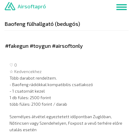
Ugrás
Airsoftapró
Toggl
a
navig
tartalomra
Baofeng fülhallgató (bedugós)
#fakegun #toygun #airsoftonly
♡ 0
☆ Kedvencekhez
Több darabot rendeltem.
- Baofeng rádiókkal kompatibilis csatlakozó
- 1 csatornát kezel
1 db füles: 2500 forint
több füles: 2100 forint / darab
Személyes átvétel egyeztetett időpontban Zuglóban,
Nőtincsen vagy Szendehelyen, Foxpost a vevő terhére előre
utalás esetén