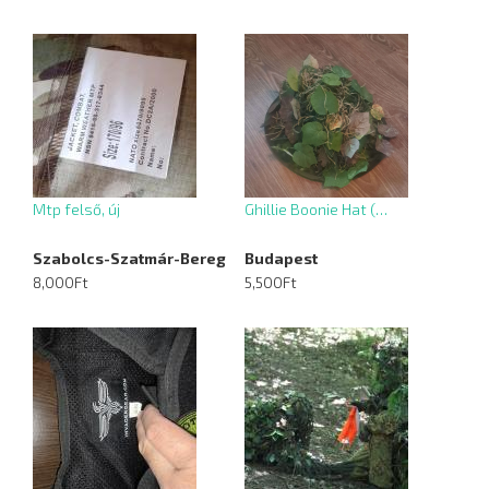
Mtp felső, új
Ghillie Boonie Hat (…
Szabolcs-Szatmár-Bereg
Budapest
8,000Ft
5,500Ft