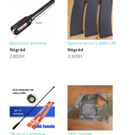
Kihúzható antenna
Specna-Arms S-MAG J AK…
Nógrád
Nógrád
2,800Ft
3,300Ft
38 cm-es antenna
TAN csomag