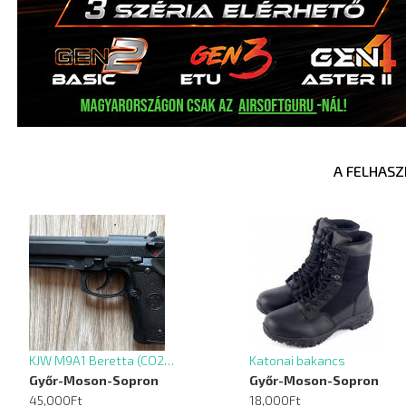
A FELHASZ
KJW M9A1 Beretta (CO2…
Katonai bakancs
Győr-Moson-Sopron
Győr-Moson-Sopron
45,000Ft
18,000Ft