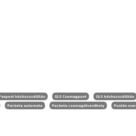
Foxpost házhozszállítás
GLS Csomagpont
GLS házhozszállítás
Packeta automata
Packeta csomagátvevőhely
Postán ma