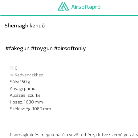
Ugrás
Airsoftapró
a
tartalomra
Shemagh kendő
#fakegun #toygun #airsoftonly
♡ 0
☆ Kedvencekhez
Súly: 150 g
Anyag: pamut
Álcázás: szürke
Hossz: 1030 mm
Szélesség: 1080 mm
Csomagküldés megoldható a vevő terhére, illetve személyes átvé