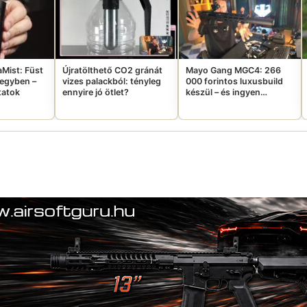
tölthető CO2 gránát
Mayo Gang MGC4: 266
Ghillie-suit, hőkam
s palackból: tényleg
000 forintos luxusbuild
egy troll, aki nem jö
ire jó ötlet?
készül – és ingyen
saját bulijára
elviheted