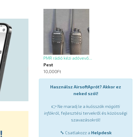
PMR rádió kézi adóvevő…
Pest
10,000Ft
Használsz AirsoftAprót? Akkor ez
neked szól!
👉 Ne maradj le a
kulisszák mögötti
infókról
, fejlesztési tervekről és közösségi
szavazásokról!
🔧 Csatlakozz a
Helpdesk