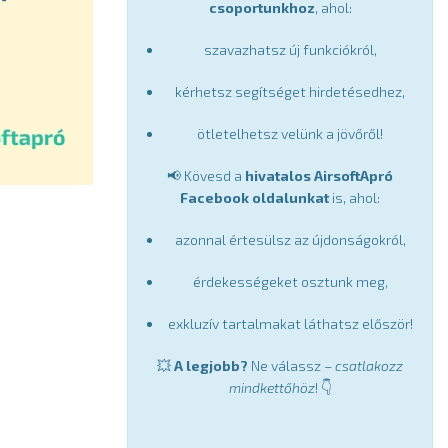
csoportunkhoz
, ahol:
szavazhatsz új funkciókról,
kérhetsz segítséget hirdetésedhez,
ötletelhetsz velünk a jövőről!
📢 Kövesd a
hivatalos AirsoftApró
Facebook oldalunkat
is, ahol:
azonnal értesülsz az újdonságokról,
érdekességeket osztunk meg,
exkluzív tartalmakat láthatsz először!
💥
A legjobb?
Ne válassz –
csatlakozz
mindkettőhöz
! 👇