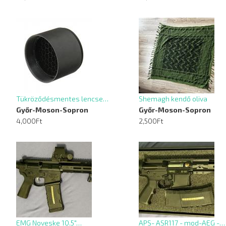
Tükröződésmentes lencse…
Shemagh kendő oliva
Győr-Moson-Sopron
Győr-Moson-Sopron
4,000Ft
2,500Ft
EMG Noveske 10.5"…
APS- ASR117 - mod-AEG -…