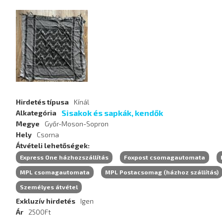
Hirdetés
képei
Hirdetés típusa
Kínál
Sisakok és sapkák, kendők
Alkategória
Megye
Győr-Moson-Sopron
Hely
Csorna
Átvételi lehetőségek
Express One házhozszállítás
Foxpost csomagautomata
MPL csomagautomata
MPL Postacsomag (házhoz szállítás)
Személyes átvétel
Exkluzív hirdetés
Igen
Ár
2500Ft