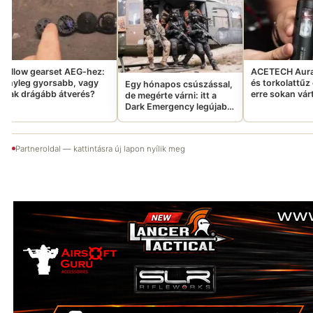
-hez:
ACETECH AuraMist: Füst
Újra
vagy
és torkolattűz egyben –
vize
Egy hónapos csúszással,
és?
erre sokan vártatok
enny
de megérte várni: itt a
Dark Emergency legújabb
Aftermovie-ja
Partneroldal — kattintásra új lapon nyílik meg