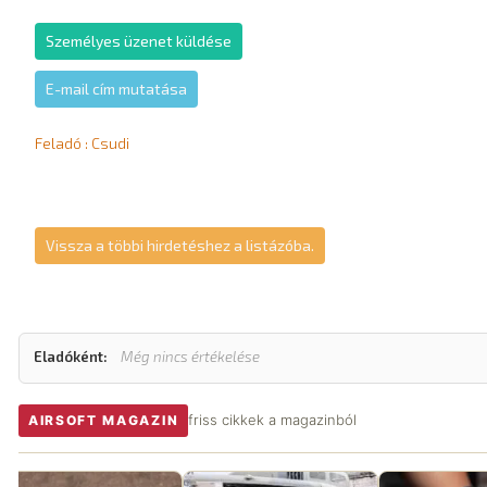
Személyes üzenet küldése
E-mail cím mutatása
Feladó : Csudi
Vissza a többi hirdetéshez a listázóba.
Eladóként:
Még nincs értékelése
friss cikkek a magazinból
AIRSOFT MAGAZIN