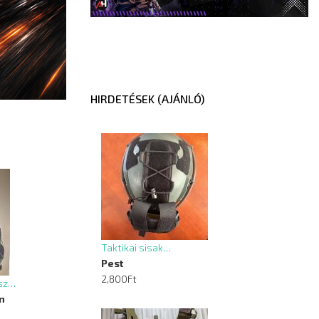
HIRDETÉSEK (AJÁNLÓ)
Taktikai sisak…
Pest
2,800Ft
osz…
n