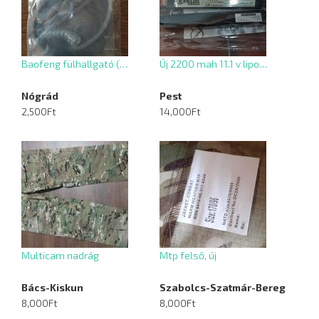
Baofeng fülhallgató (…
Új 2200 mah 11.1 v lipo…
Nógrád
Pest
2,500Ft
14,000Ft
Multicam nadrág
Mtp felső, új
Bács-Kiskun
Szabolcs-Szatmár-Bereg
8,000Ft
8,000Ft