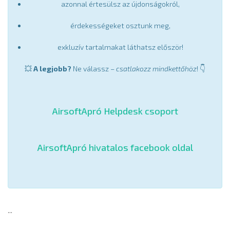
azonnal értesülsz az újdonságokról,
érdekességeket osztunk meg,
exkluzív tartalmakat láthatsz először!
💥
A legjobb?
Ne válassz –
csatlakozz mindkettőhöz
! 👇
AirsoftApró Helpdesk csoport
AirsoftApró hivatalos facebook oldal
...