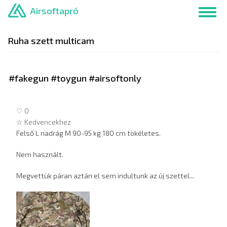
Ugrás
Airsoftapró
Toggl
a
navig
tartalomra
Ruha szett multicam
#fakegun #toygun #airsoftonly
♡ 0
☆ Kedvencekhez
Felső L nadrág M 90-95 kg 180 cm tökéletes.
Nem használt.
Megvettük páran aztán el sem indultunk az új szettel...
Hirdetés
képei