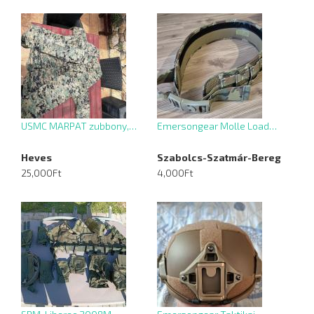
USMC MARPAT zubbony,…
Emersongear Molle Load…
Heves
Szabolcs-Szatmár-Bereg
25,000Ft
4,000Ft