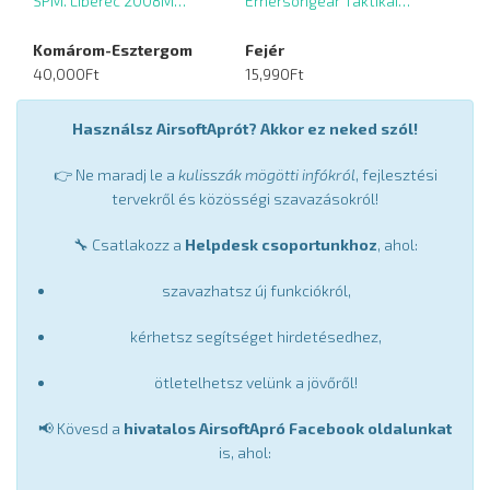
SPM. Liberec 2008M…
Emersongear Taktikai…
Komárom-Esztergom
Fejér
40,000Ft
15,990Ft
Használsz AirsoftAprót? Akkor ez neked szól!
👉 Ne maradj le a
kulisszák mögötti infókról
, fejlesztési
tervekről és közösségi szavazásokról!
🔧 Csatlakozz a
Helpdesk csoportunkhoz
, ahol:
szavazhatsz új funkciókról,
kérhetsz segítséget hirdetésedhez,
ötletelhetsz velünk a jövőről!
📢 Kövesd a
hivatalos AirsoftApró Facebook oldalunkat
is, ahol: