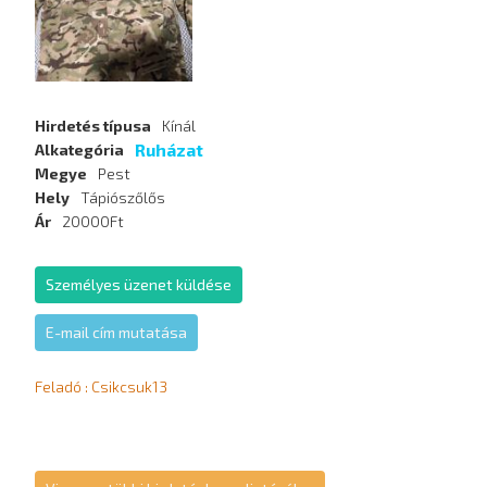
Hirdetés típusa
Kínál
Ruházat
Alkategória
Megye
Pest
Hely
Tápiószőlős
Ár
20000Ft
Személyes üzenet küldése
E-mail cím mutatása
Feladó : Csikcsuk13