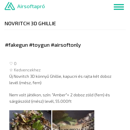
Ugrás
Airsoftapró
Toggl
a
navig
tartalomra
NOVRITCH 3D GHILLIE
#fakegun #toygun #airsoftonly
♡ 0
☆ Kedvencekhez
Új Novritch 3D könnyű Ghillie, kapucni és rajta két doboz
levél (mész, fern)
Nem volt játékon, szín: "Amber"+ 2 doboz zöld (fern) és
sárgászöld (mész) levél, 55.000ft
Hirdetés
képei