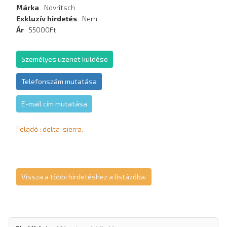
Márka
Novritsch
Exkluzív hirdetés
Nem
Ár
55000Ft
Személyes üzenet küldése
Telefonszám mutatása
E-mail cím mutatása
Feladó : delta_sierra.
Vissza a többi hirdetéshez a listázóba.