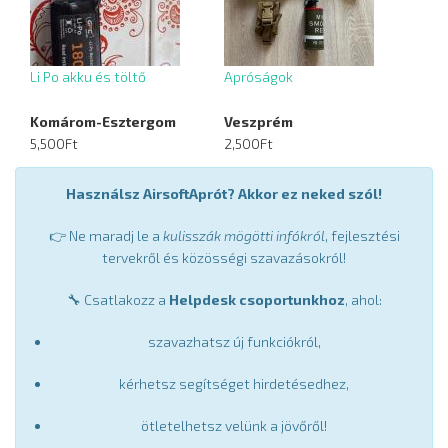
Li Po akku és töltő
Apróságok
Komárom-Esztergom
Veszprém
5,500Ft
2,500Ft
Használsz AirsoftAprót? Akkor ez neked szól!
👉 Ne maradj le a
kulisszák mögötti infókról
, fejlesztési
tervekről és közösségi szavazásokról!
🔧 Csatlakozz a
Helpdesk csoportunkhoz
, ahol:
szavazhatsz új funkciókról,
kérhetsz segítséget hirdetésedhez,
ötletelhetsz velünk a jövőről!