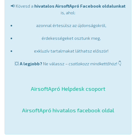
📢 Kövesd a
hivatalos AirsoftApró Facebook oldalunkat
is, ahol:
azonnal értesülsz az újdonságokról,
érdekességeket osztunk meg,
exkluzív tartalmakat láthatsz először!
💥
A legjobb?
Ne válassz –
csatlakozz mindkettőhöz
! 👇
AirsoftApró Helpdesk csoport
AirsoftApró hivatalos facebook oldal