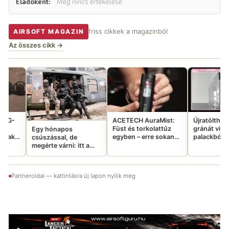
Eladóként:
Még nincs értékelése
friss cikkek a magazinból
AIRSOFT MAGAZIN
Az összes cikk →
l
i
ACETECH AuraMist:
Újratölthető CO2
Füst és torkolattűz
gránát vizes
hónapos
egyben – erre sokan
palackból: tényleg
ással, de
vártatok
ennyire jó ötlet?
te várni: itt a
 Emergency
abb Aftermovie-
Partneroldal — kattintásra új lapon nyílik meg