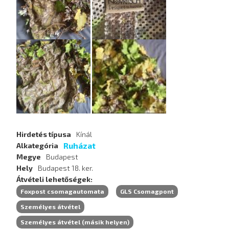
Hirdetés típusa
Kínál
Ruházat
Alkategória
Megye
Budapest
Hely
Budapest 18. ker.
Átvételi lehetőségek
Foxpost csomagautomata
GLS Csomagpont
Személyes átvétel
Személyes átvétel (másik helyen)