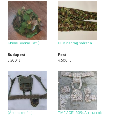
Ghillie Boonie Hat (…
DPM nadrág méret a…
Budapest
Pest
5,500Ft
4,500Ft
(Árcsökkenés!)…
TMC AOR1 6094A + cuccok…