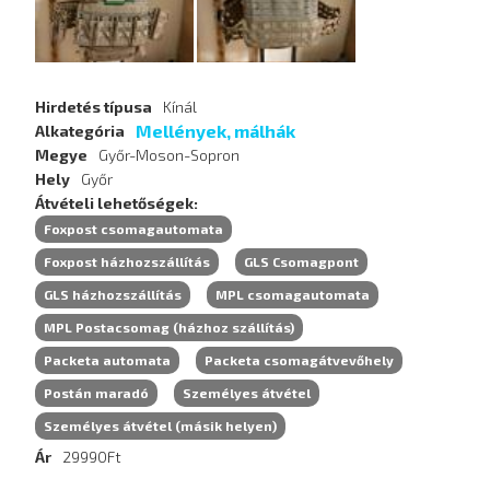
Hirdetés típusa
Kínál
Mellények, málhák
Alkategória
Megye
Győr-Moson-Sopron
Hely
Győr
Átvételi lehetőségek
Foxpost csomagautomata
Foxpost házhozszállítás
GLS Csomagpont
GLS házhozszállítás
MPL csomagautomata
MPL Postacsomag (házhoz szállítás)
Packeta automata
Packeta csomagátvevőhely
Postán maradó
Személyes átvétel
Személyes átvétel (másik helyen)
Ár
29990Ft