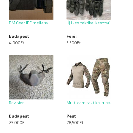
DM Gear JPC melleny…
Új L-es taktikai kesztyű…
Budapest
Fejér
4,000Ft
5,500Ft
Revision
Multi cam taktikai ruha…
Budapest
Pest
25,000Ft
28,500Ft