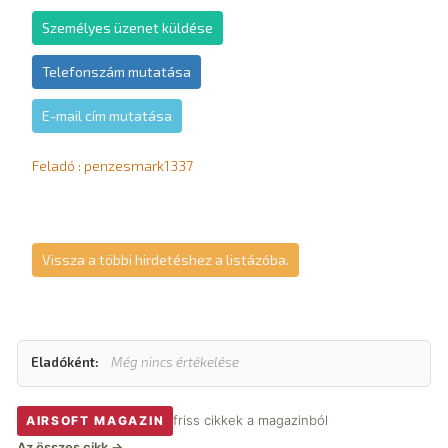
Személyes üzenet küldése
Telefonszám mutatása
E-mail cím mutatása
Feladó : penzesmark1337
Vissza a többi hirdetéshez a listázóba.
Eladóként:
Még nincs értékelése
friss cikkek a magazinból
AIRSOFT MAGAZIN
Az összes cikk →