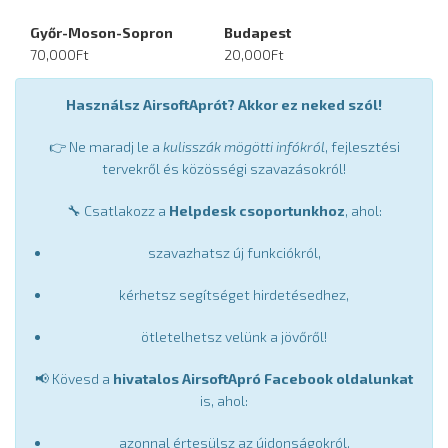
Győr-Moson-Sopron
Budapest
70,000Ft
20,000Ft
Használsz AirsoftAprót? Akkor ez neked szól!
👉 Ne maradj le a
kulisszák mögötti infókról
, fejlesztési
tervekről és közösségi szavazásokról!
🔧 Csatlakozz a
Helpdesk csoportunkhoz
, ahol:
szavazhatsz új funkciókról,
kérhetsz segítséget hirdetésedhez,
ötletelhetsz velünk a jövőről!
📢 Kövesd a
hivatalos AirsoftApró Facebook oldalunkat
is, ahol:
azonnal értesülsz az újdonságokról,