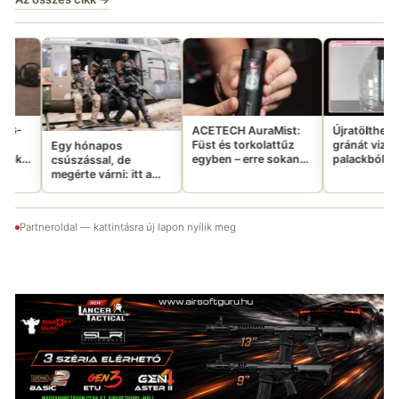
l
i
ACETECH AuraMist:
Újratölthető CO2
Füst és torkolattűz
gránát vizes
hónapos
egyben – erre sokan
palackból: tényleg
ással, de
vártatok
ennyire jó ötlet?
te várni: itt a
 Emergency
abb Aftermovie-
Partneroldal — kattintásra új lapon nyílik meg