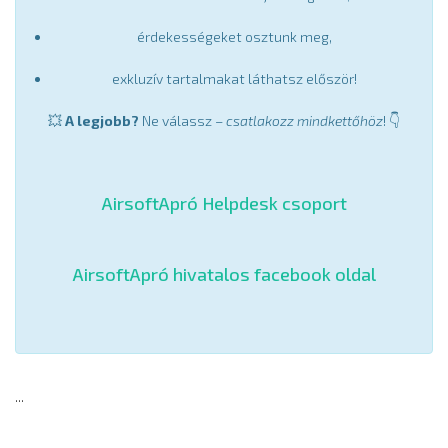
érdekességeket osztunk meg,
exkluzív tartalmakat láthatsz először!
💥
A legjobb?
Ne válassz –
csatlakozz mindkettőhöz
! 👇
AirsoftApró Helpdesk csoport
AirsoftApró hivatalos facebook oldal
...