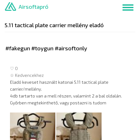
Ugrás
Airsoftapró
Toggl
a
navig
tartalomra
5.11 tactical plate carrier mellény eladó
#fakegun #toygun #airsoftonly
♡ 0
☆ Kedvencekhez
Eladó keveset használt katonai 5.11 tactical plate
carrier/mellény.
4db tartarto van a mell részen, valamint 2 a bal oldalán.
Győrben megtekinthető, vagy postazni is tudom
Hirdetés
képei