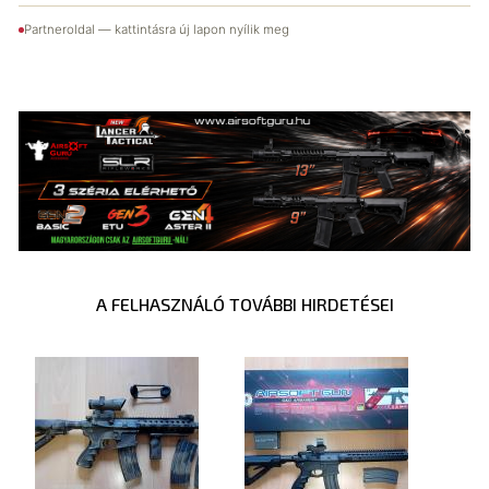
Partneroldal — kattintásra új lapon nyílik meg
A FELHASZNÁLÓ TOVÁBBI HIRDETÉSEI