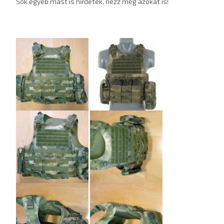
Sok egyéb mást is hirdetek, nézz meg azokat is!
Hirdetés
képei