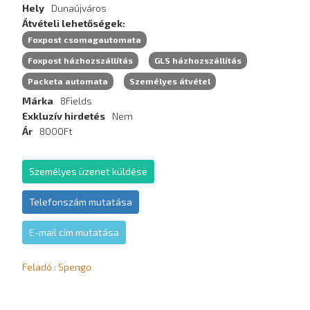
Hely
Dunaújváros
Átvételi lehetőségek
Foxpost csomagautomata
Foxpost házhozszállítás
GLS házhozszállítás
Packeta automata
Személyes átvétel
Márka
8Fields
Exkluzív hirdetés
Nem
Ár
8000Ft
Személyes üzenet küldése
Telefonszám mutatása
E-mail cím mutatása
Feladó : Spengo