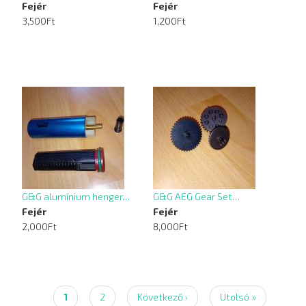
Fejér
Fejér
3,500Ft
1,200Ft
G&G alumínium henger…
G&G AEG Gear Set…
Fejér
Fejér
2,000Ft
8,000Ft
Jelenlegi
1
Page
2
Következő
Következő ›
Utolsó
Utolsó »
Oldalszámozás