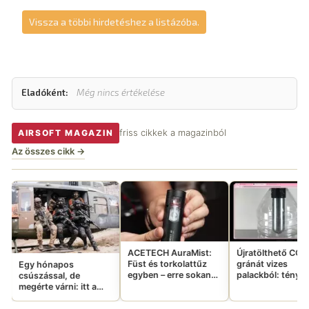
Vissza a többi hirdetéshez a listázóba.
Eladóként:
Még nincs értékelése
friss cikkek a magazinból
AIRSOFT MAGAZIN
Az összes cikk →
Mayo Gan
266 000 f
luxusbuild
ingyen elv
ACETECH AuraMist:
Újratölthető CO2
Füst és torkolattűz
gránát vizes
egyben – erre sokan
palackból: tényleg
vártatok
ennyire jó ötlet?
itt a
cy
movie-