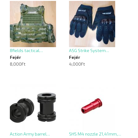
8fields tactical…
ASG Strike System…
Fejér
Fejér
8,000Ft
4,000Ft
Action Army barrel…
SHS M4 nozzle 21,41mm,…