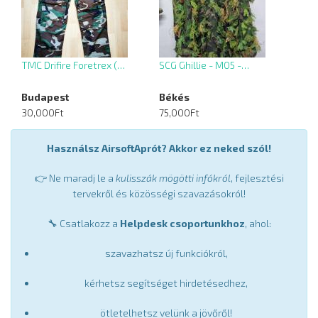
TMC Drifire Foretrex (…
SCG Ghillie - M05 -…
Budapest
Békés
30,000Ft
75,000Ft
Használsz AirsoftAprót? Akkor ez neked szól!
👉 Ne maradj le a
kulisszák mögötti infókról
, fejlesztési
tervekről és közösségi szavazásokról!
🔧 Csatlakozz a
Helpdesk csoportunkhoz
, ahol:
szavazhatsz új funkciókról,
kérhetsz segítséget hirdetésedhez,
ötletelhetsz velünk a jövőről!