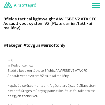
Ugrás
Airsoftapró
Toggl
a
navig
tartalomra
8fields tactical lightweight AAV FSBE V2 ATAK FG
Assault vest system V2 (Plate carrier/taktikai
mellény)
#fakegun #toygun #airsoftonly
♡ 0
☆ Kedvencekhez
Eladó a képeken látható 8fields AAV FSBE V2 ATAK FG
Assault vest system V2 taktikai mellény.
Kopás és sérülésmentes, kifogástalan, újszerű állapotban.
Kivehető üreges műanyag panelekkel és le-fel rakható tár
és egyéb zsebekkel.