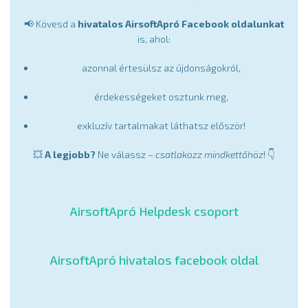
📢 Kövesd a
hivatalos AirsoftApró Facebook oldalunkat
is, ahol:
azonnal értesülsz az újdonságokról,
érdekességeket osztunk meg,
exkluzív tartalmakat láthatsz először!
💥
A legjobb?
Ne válassz –
csatlakozz mindkettőhöz
! 👇
AirsoftApró Helpdesk csoport
AirsoftApró hivatalos facebook oldal