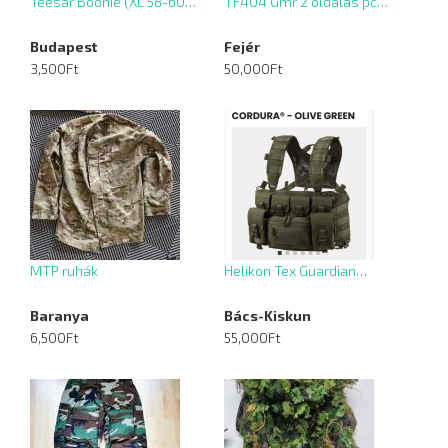
Teesar Boonie (XL 58-60…
TF404 Gmr 2 oldalas pc…
Budapest
Fejér
3,500Ft
50,000Ft
MTP ruhák
Helikon Tex Guardian…
Baranya
Bács-Kiskun
6,500Ft
55,000Ft