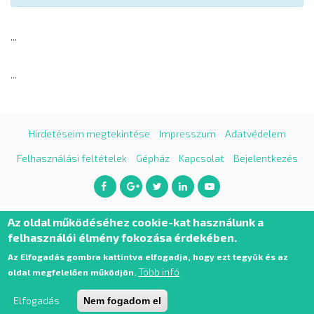
...
...
Hirdetéseim megtekintése
Impresszum
Adatvédelem
Felhasználási feltételek
Gépház
Kapcsolat
Bejelentkezés
Az oldal működéséhez cookie-kat használunk a
felhasználói élmény fokozása érdekében.
Az Elfogadás gombra kattintva elfogadja, hogy ezt tegyük és az
Több infó
oldal megfelelően működjön.
Airsoftapro 2026. Minden jog fenntartva.
Elfogadás
Nem fogadom el
Az oldalt készítette a
Pixelfox.