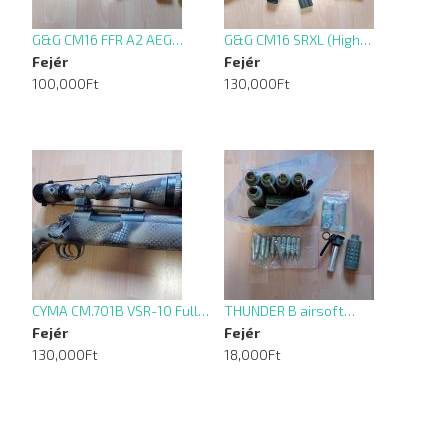
G&G CM16 FFR A2 AEG…
G&G CM16 SRXL (High…
Fejér
Fejér
100,000Ft
130,000Ft
CYMA CM.701B VSR-10 Full…
THUNDER B airsoft…
Fejér
Fejér
130,000Ft
18,000Ft