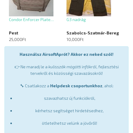
Condor Enforcer Plate…
G3 nadrág
Pest
Szabolcs-Szatmár-Bereg
25,000Ft
10,000Ft
Használsz AirsoftAprót? Akkor ez neked szól!
👉 Ne maradj le a
kulisszák mögötti infókról
, fejlesztési
tervekről és közösségi szavazásokról!
🔧 Csatlakozz a
Helpdesk csoportunkhoz
, ahol:
szavazhatsz új funkciókról,
kérhetsz segítséget hirdetésedhez,
ötletelhetsz velünk a jövőről!