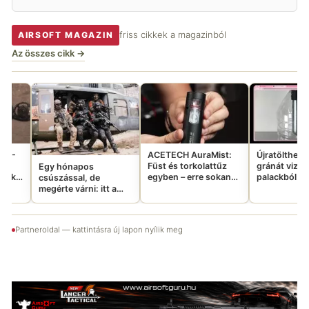
friss cikkek a magazinból
AIRSOFT MAGAZIN
Az összes cikk →
M
2
l
i
ACETECH AuraMist:
Újratölthető CO2
Füst és torkolattűz
gránát vizes
ónapos
egyben – erre sokan
palackból: tényleg
ással, de
vártatok
ennyire jó ötlet?
e várni: itt a
Emergency
abb Aftermovie-
Partneroldal — kattintásra új lapon nyílik meg