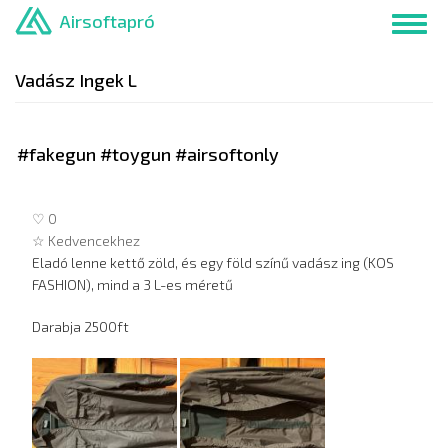
Ugrás
Airsoftapró
Toggl
a
navig
tartalomra
Vadász Ingek L
#fakegun #toygun #airsoftonly
♡ 0
☆ Kedvencekhez
Eladó lenne kettő zöld, és egy föld színű vadász ing (KOS
FASHION), mind a 3 L-es méretű
Darabja 2500ft
Hirdetés
képei