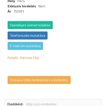
Hely
Pécs
Exkluzív hirdetés
Nem
Ár
7500Ft
Személyes üzenet küldése
Telefonszám mutatása
E-mail cím mutatása
Feladó : Hamvas Filip
Vissza a többi hirdetéshez a listázóba.
Eladóként:
Még nincs értékelése