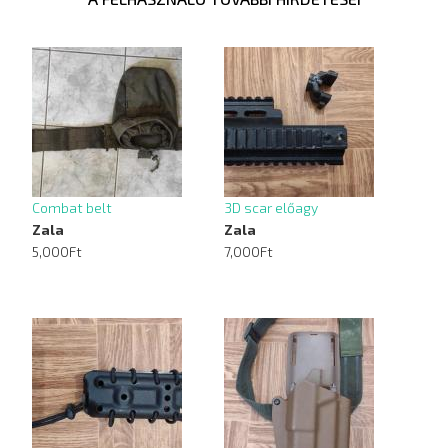
Combat belt
3D scar előagy
Zala
Zala
5,000Ft
7,000Ft