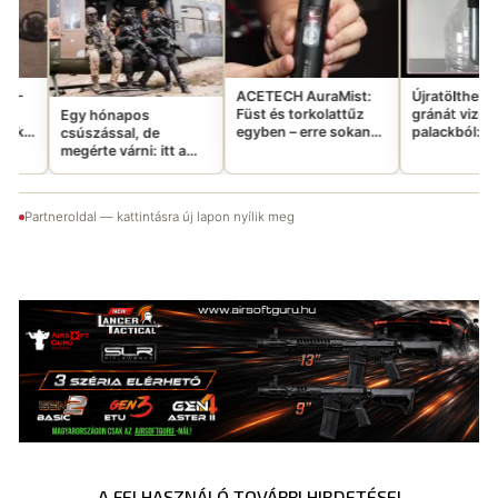
26
lu
in
ACETECH AuraMist:
Újratölthető CO2
Füst és torkolattűz
gránát vizes
ónapos
egyben – erre sokan
palackból: tényleg
ssal, de
vártatok
ennyire jó ötlet?
 várni: itt a
Emergency
bb Aftermovie-
Partneroldal — kattintásra új lapon nyílik meg
A FELHASZNÁLÓ TOVÁBBI HIRDETÉSEI