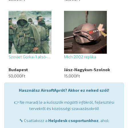
Szovjet Gorka-1 alsó-…
Mich 2002 replika
Budapest
Jász-Nagykun-Szolnok
50,000Ft
15,000Ft
Használsz AirsoftAprót? Akkor ez neked szól!
👉 Ne maradj le a
kulisszák mögötti infókról
, fejlesztési
tervekről és közösségi szavazásokról!
🔧 Csatlakozz a
Helpdesk csoportunkhoz
, ahol: