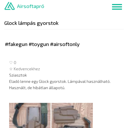
Ugrás
Airsoftapró
Toggl
a
navig
tartalomra
Glock lámpás gyorstok
#fakegun #toygun #airsoftonly
♡ 0
☆ Kedvencekhez
Sziasztok
Eladó lenne egy Glock gyorstok. Lámpával használható.
Használt, de hibátlan állapotú.
Hirdetés
képei