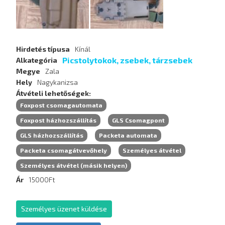
Hirdetés típusa
Kínál
Picstolytokok, zsebek, tárzsebek
Alkategória
Megye
Zala
Hely
Nagykanizsa
Átvételi lehetőségek
Foxpost csomagautomata
Foxpost házhozszállítás
GLS Csomagpont
GLS házhozszállítás
Packeta automata
Packeta csomagátvevőhely
Személyes átvétel
Személyes átvétel (másik helyen)
Ár
15000Ft
Személyes üzenet küldése