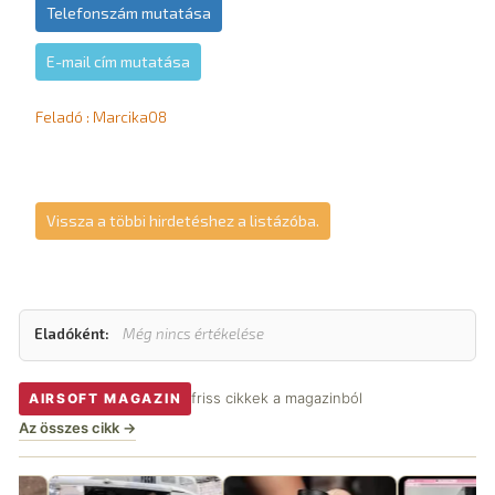
Telefonszám mutatása
E-mail cím mutatása
Feladó : Marcika08
Vissza a többi hirdetéshez a listázóba.
Eladóként:
Még nincs értékelése
friss cikkek a magazinból
AIRSOFT MAGAZIN
Az összes cikk →
M