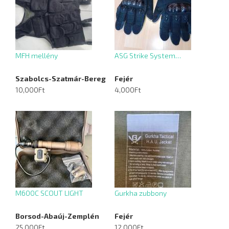
MFH mellény
ASG Strike System…
Szabolcs-Szatmár-Bereg
Fejér
10,000Ft
4,000Ft
M600C SCOUT LIGHT
Gurkha zubbony
Borsod-Abaúj-Zemplén
Fejér
25,000Ft
12,000Ft