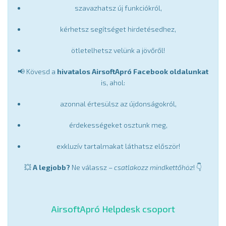
szavazhatsz új funkciókról,
kérhetsz segítséget hirdetésedhez,
ötletelhetsz velünk a jövőről!
📢 Kövesd a
hivatalos AirsoftApró Facebook oldalunkat
is, ahol:
azonnal értesülsz az újdonságokról,
érdekességeket osztunk meg,
exkluzív tartalmakat láthatsz először!
💥
A legjobb?
Ne válassz –
csatlakozz mindkettőhöz
! 👇
AirsoftApró Helpdesk csoport